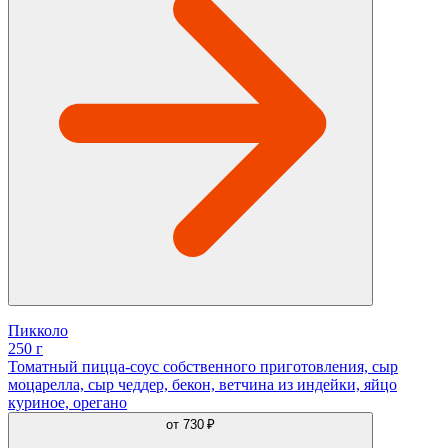
Пикколо
250 г
Томатный пицца-соус собственного приготовления, сыр
моцарелла, сыр чеддер, бекон, ветчина из индейки, яйцо
куриное, орегано
от
730 ₽