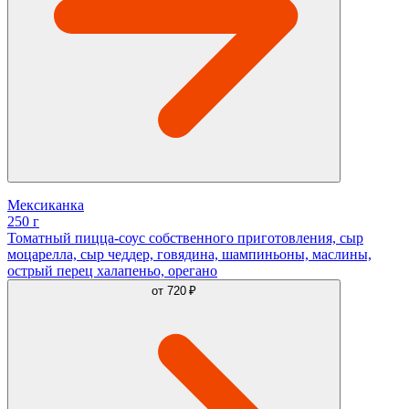
Мексиканка
250 г
Томатный пицца-соус собственного приготовления, сыр
моцарелла, сыр чеддер, говядина, шампиньоны, маслины,
острый перец халапеньо, орегано
от
720 ₽