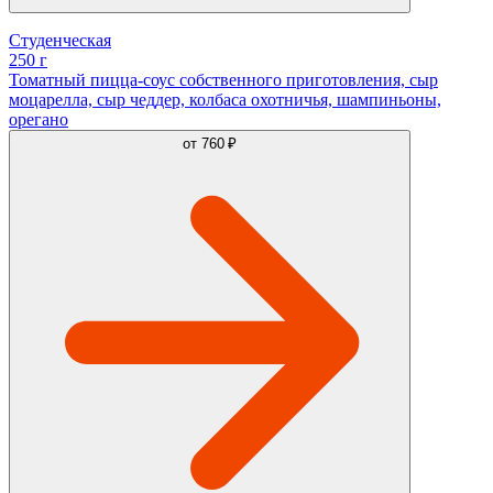
Студенческая
250 г
Томатный пицца-соус собственного приготовления, сыр
моцарелла, сыр чеддер, колбаса охотничья, шампиньоны,
орегано
от
760 ₽