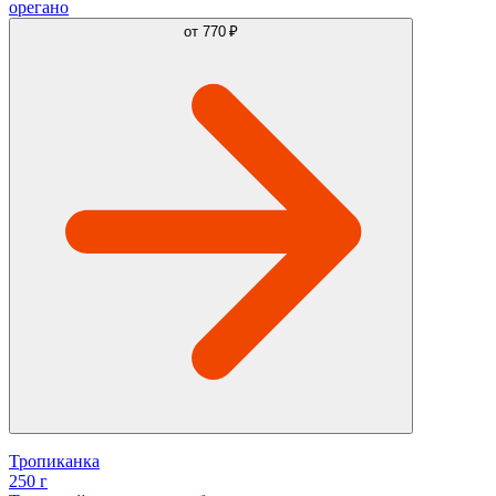
орегано
от
770 ₽
Тропиканка
250 г