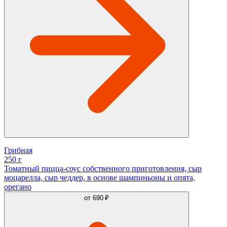
Грибная
250 г
Томатный пицца-соус собственного приготовления, сыр
моцарелла, сыр чеддер, в основе шампиньоны и опята,
орегано
от
690 ₽