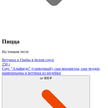
Пицца
На тонком тесте
Ветчина и Грибы в белом соусе
250 г
Соус "Альфредо" (сливочный), сыр моцарелла, сыр чеддер,
шампиньоны и ветчина из индейки
от
800 ₽