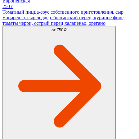
Европейская
250 г
Томатный пицца-соус собственного приготовления, сыр
моцарелла, сыр чеддер, болгарский перец, куриное филе,
томаты черри, острый перец халапеньо, орегано
от
750 ₽