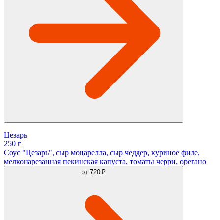
Цезарь
250 г
Соус "Цезарь", сыр моцарелла, сыр чеддер, куриное филе,
мелконарезанная пекинская капуста, томаты черри, орегано
от
720 ₽