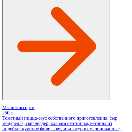
Мясное ассорти
250 г
Томатный пицца-соус собственного приготовления, сыр
моцарелла, сыр чеддер, колбаса охотничья, ветчина из
индейки, куриное филе, говядина, огурцы маринованные,