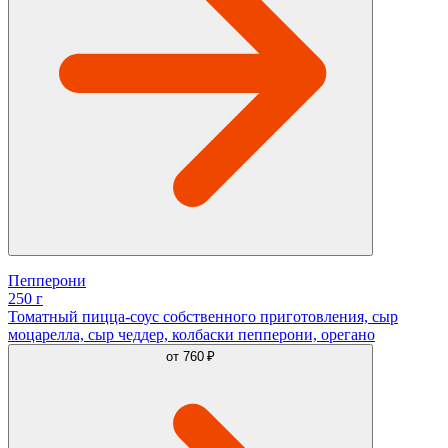
Пепперони
250 г
Томатный пицца-соус собственного приготовления, сыр
моцарелла, сыр чеддер, колбаски пепперони, орегано
от
760 ₽