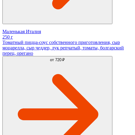
Маленькая Италия
250 г
Томатный пицца-соус собственного приготовления, сыр
моцарелла, сыр чеддер, лук репчатый, томаты, болгарский
перец, орегано
от
720 ₽