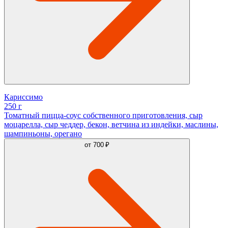
Кариссимо
250 г
Томатный пицца-соус собственного приготовления, сыр
моцарелла, сыр чеддер, бекон, ветчина из индейки, маслины,
шампиньоны, орегано
от
700 ₽