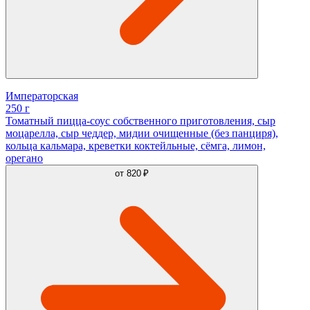
Императорская
250 г
Томатный пицца-соус собственного приготовления, сыр
моцарелла, сыр чеддер, мидии очищенные (без панциря),
кольца кальмара, креветки коктейльные, сёмга, лимон,
орегано
от
820 ₽