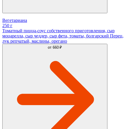
Вегетариана
250 г
Томатный пицца-соус собственного приготовления, сыр
моцарелла, сыр чеддер, сыр фета, томаты, болгарский Перец,
лук репчатый, маслины, орегано
от
660 ₽