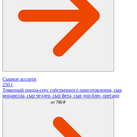
Сырное ассорти
250 г
Томатный пицца-соус собственного приготовления, сыр
моцарелла, сыр чеддер, сыр фета, сыр дор-блю, орегано
от
790 ₽