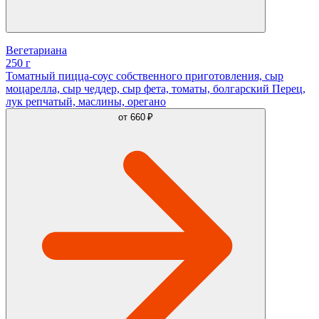
Вегетариана
250 г
Томатный пицца-соус собственного приготовления, сыр
моцарелла, сыр чеддер, сыр фета, томаты, болгарский Перец,
лук репчатый, маслины, орегано
от
660 ₽