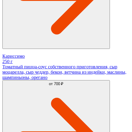
Кариссимо
250 г
Томатный пицца-соус собственного приготовления, сыр
моцарелла, сыр чеддер, бекон, ветчина из индейки, маслины,
шампиньоны, орегано
от
700 ₽