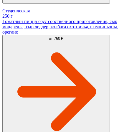
Студенческая
250 г
Томатный пицца-соус собственного приготовления, сыр
моцарелла, сыр чеддер, колбаса охотничья, шампиньоны,
орегано
от
760 ₽