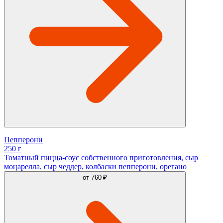
Пепперони
250 г
Томатный пицца-соус собственного приготовления, сыр
моцарелла, сыр чеддер, колбаски пепперони, орегано
от
760 ₽