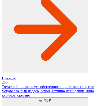
Пикколо
250 г
Томатный пицца-соус собственного приготовления, сыр
моцарелла, сыр чеддер, бекон, ветчина из индейки, яйцо
куриное, орегано
от
730 ₽