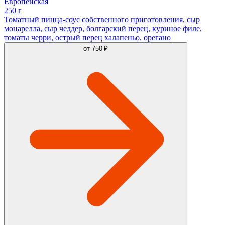
Европейская
250 г
Томатный пицца-соус собственного приготовления, сыр
моцарелла, сыр чеддер, болгарский перец, куриное филе,
томаты черри, острый перец халапеньо, орегано
от
750 ₽