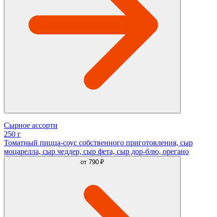
Сырное ассорти
250 г
Томатный пицца-соус собственного приготовления, сыр
моцарелла, сыр чеддер, сыр фета, сыр дор-блю, орегано
от
790 ₽