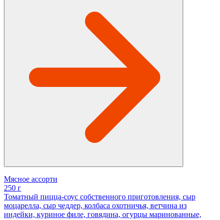
Мясное ассорти
250 г
Томатный пицца-соус собственного приготовления, сыр
моцарелла, сыр чеддер, колбаса охотничья, ветчина из
индейки, куриное филе, говядина, огурцы маринованные,