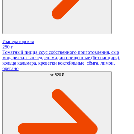
Императорская
250 г
Томатный пицца-соус собственного приготовления, сыр
моцарелла, сыр чеддер, мидии очищенные (без панциря),
кольца кальмара, креветки коктейльные, сёмга, лимон,
орегано
от
820 ₽