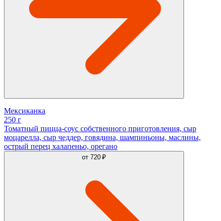
Мексиканка
250 г
Томатный пицца-соус собственного приготовления, сыр
моцарелла, сыр чеддер, говядина, шампиньоны, маслины,
острый перец халапеньо, орегано
от
720 ₽