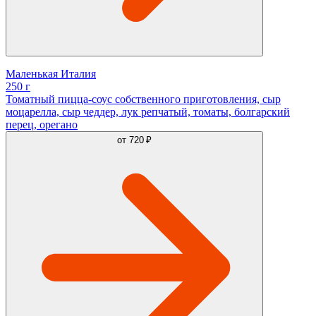
Маленькая Италия
250 г
Томатный пицца-соус собственного приготовления, сыр
моцарелла, сыр чеддер, лук репчатый, томаты, болгарский
перец, орегано
от
720 ₽