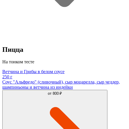
Пицца
На тонком тесте
Ветчина и Грибы в белом соусе
250 г
Соус "Альфредо" (сливочный), сыр моцарелла, сыр чеддер,
шампиньоны и ветчина из индейки
от
800 ₽