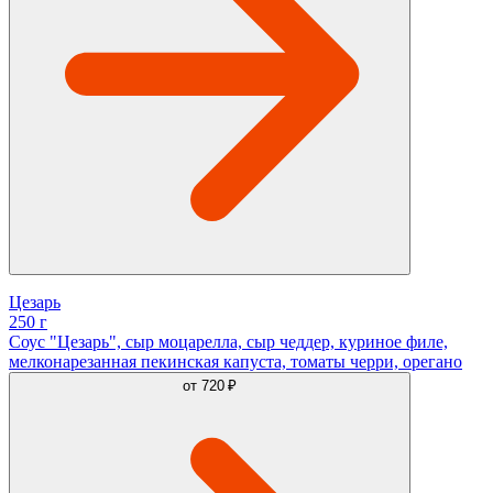
Цезарь
250 г
Соус "Цезарь", сыр моцарелла, сыр чеддер, куриное филе,
мелконарезанная пекинская капуста, томаты черри, орегано
от
720 ₽