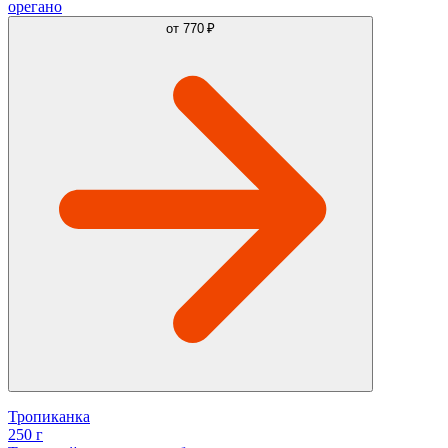
орегано
от
770 ₽
Тропиканка
250 г