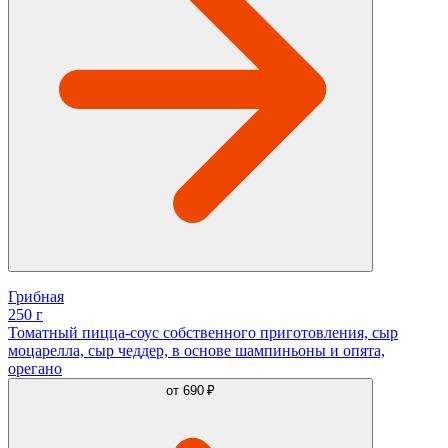
Грибная
250 г
Томатный пицца-соус собственного приготовления, сыр
моцарелла, сыр чеддер, в основе шампиньоны и опята,
орегано
от
690 ₽