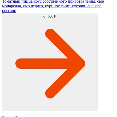
Томатный пицца-соус собственного приготовления, сыр
моцарелла, сыр чеддер, куриное филе, кусочки ананаса,
орегано
от
680 ₽