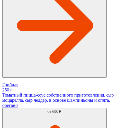
Грибная
250 г
Томатный пицца-соус собственного приготовления, сыр
моцарелла, сыр чеддер, в основе шампиньоны и опята,
орегано
от
690 ₽