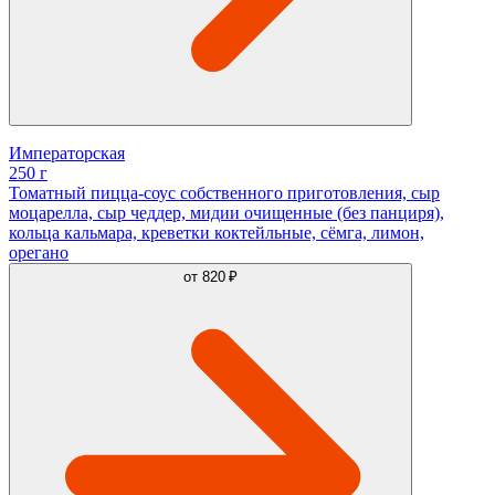
Императорская
250 г
Томатный пицца-соус собственного приготовления, сыр
моцарелла, сыр чеддер, мидии очищенные (без панциря),
кольца кальмара, креветки коктейльные, сёмга, лимон,
орегано
от
820 ₽