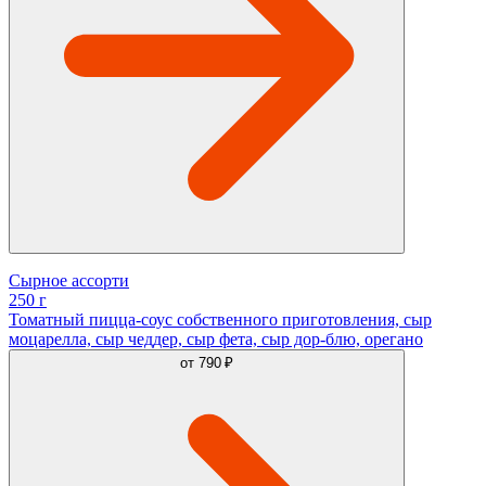
Сырное ассорти
250 г
Томатный пицца-соус собственного приготовления, сыр
моцарелла, сыр чеддер, сыр фета, сыр дор-блю, орегано
от
790 ₽