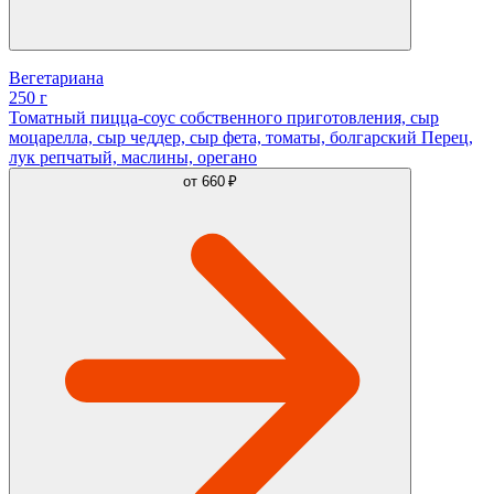
Вегетариана
250 г
Томатный пицца-соус собственного приготовления, сыр
моцарелла, сыр чеддер, сыр фета, томаты, болгарский Перец,
лук репчатый, маслины, орегано
от
660 ₽