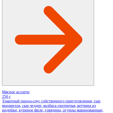
Мясное ассорти
250 г
Томатный пицца-соус собственного приготовления, сыр
моцарелла, сыр чеддер, колбаса охотничья, ветчина из
индейки, куриное филе, говядина, огурцы маринованные,