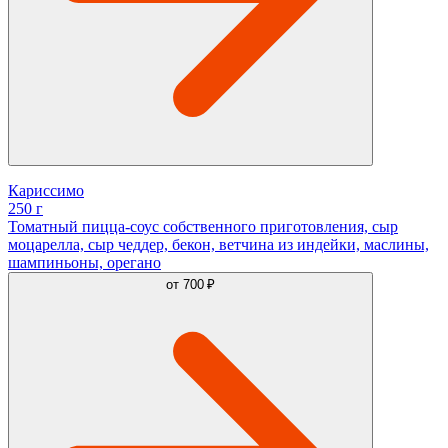
Кариссимо
250 г
Томатный пицца-соус собственного приготовления, сыр
моцарелла, сыр чеддер, бекон, ветчина из индейки, маслины,
шампиньоны, орегано
от
700 ₽