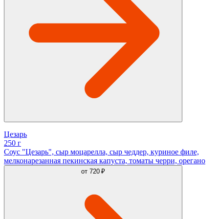
Цезарь
250 г
Соус "Цезарь", сыр моцарелла, сыр чеддер, куриное филе,
мелконарезанная пекинская капуста, томаты черри, орегано
от
720 ₽