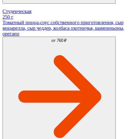
Студенческая
250 г
Томатный пицца-соус собственного приготовления, сыр
моцарелла, сыр чеддер, колбаса охотничья, шампиньоны,
орегано
от
760 ₽