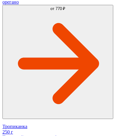
орегано
от
770 ₽
Тропиканка
250 г