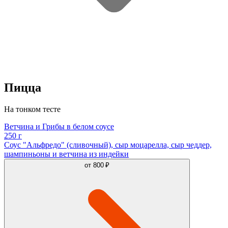
Пицца
На тонком тесте
Ветчина и Грибы в белом соусе
250 г
Соус "Альфредо" (сливочный), сыр моцарелла, сыр чеддер,
шампиньоны и ветчина из индейки
от
800 ₽