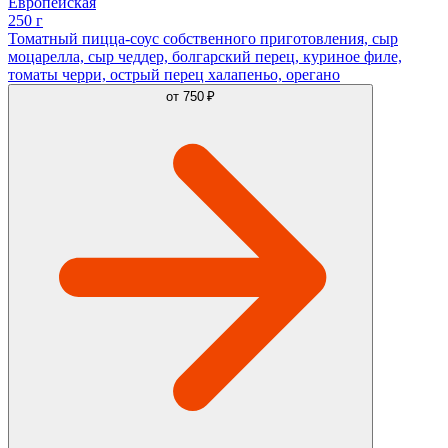
Европейская
250 г
Томатный пицца-соус собственного приготовления, сыр
моцарелла, сыр чеддер, болгарский перец, куриное филе,
томаты черри, острый перец халапеньо, орегано
от
750 ₽