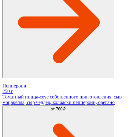
Пепперони
250 г
Томатный пицца-соус собственного приготовления, сыр
моцарелла, сыр чеддер, колбаски пепперони, орегано
от
760 ₽