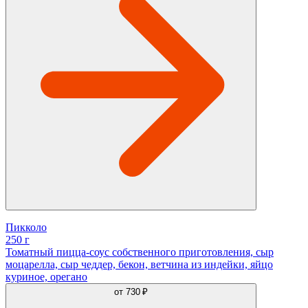
Пикколо
250 г
Томатный пицца-соус собственного приготовления, сыр
моцарелла, сыр чеддер, бекон, ветчина из индейки, яйцо
куриное, орегано
от
730 ₽