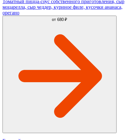
Томатный пицца-соус собственного приготовления, сыр
моцарелла, сыр чеддер, куриное филе, кусочки ананаса,
орегано
от
680 ₽