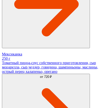
Мексиканка
250 г
Томатный пицца-соус собственного приготовления, сыр
моцарелла, сыр чеддер, говядина, шампиньоны, маслины,
острый перец халапеньо, орегано
от
720 ₽