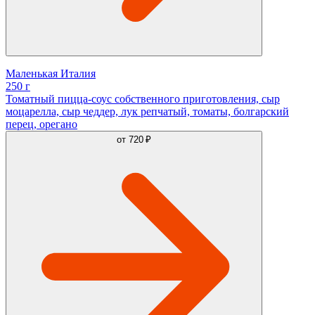
Маленькая Италия
250 г
Томатный пицца-соус собственного приготовления, сыр
моцарелла, сыр чеддер, лук репчатый, томаты, болгарский
перец, орегано
от
720 ₽