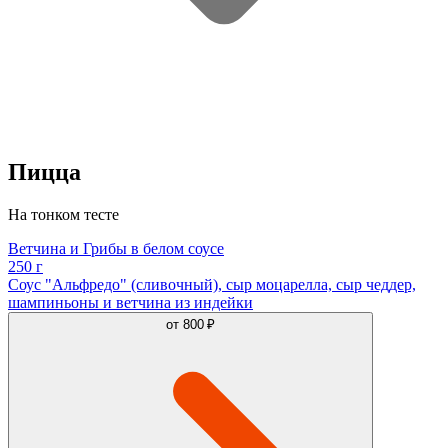
Пицца
На тонком тесте
Ветчина и Грибы в белом соусе
250 г
Соус "Альфредо" (сливочный), сыр моцарелла, сыр чеддер,
шампиньоны и ветчина из индейки
от
800 ₽