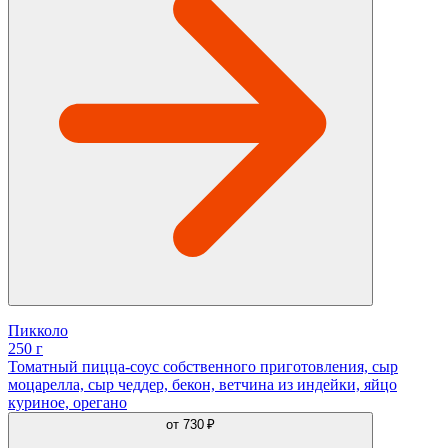
Пикколо
250 г
Томатный пицца-соус собственного приготовления, сыр
моцарелла, сыр чеддер, бекон, ветчина из индейки, яйцо
куриное, орегано
от
730 ₽