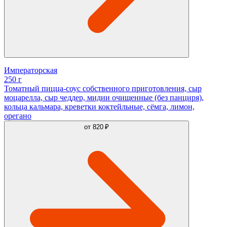
Императорская
250 г
Томатный пицца-соус собственного приготовления, сыр
моцарелла, сыр чеддер, мидии очищенные (без панциря),
кольца кальмара, креветки коктейльные, сёмга, лимон,
орегано
от
820 ₽