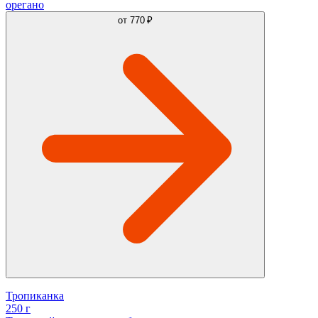
орегано
от
770 ₽
Тропиканка
250 г