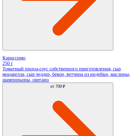
Кариссимо
250 г
Томатный пицца-соус собственного приготовления, сыр
моцарелла, сыр чеддер, бекон, ветчина из индейки, маслины,
шампиньоны, орегано
от
700 ₽