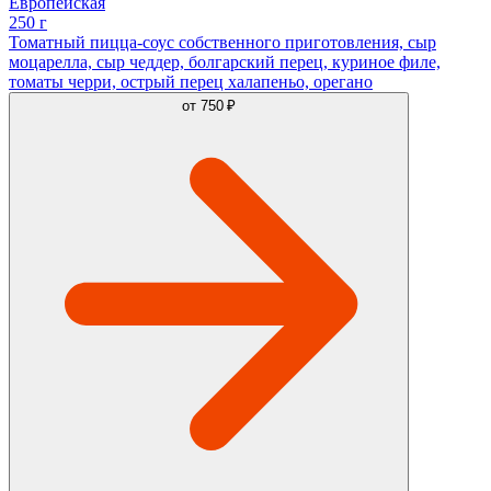
Европейская
250 г
Томатный пицца-соус собственного приготовления, сыр
моцарелла, сыр чеддер, болгарский перец, куриное филе,
томаты черри, острый перец халапеньо, орегано
от
750 ₽