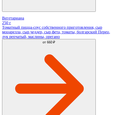
Вегетариана
250 г
Томатный пицца-соус собственного приготовления, сыр
моцарелла, сыр чеддер, сыр фета, томаты, болгарский Перец,
лук репчатый, маслины, орегано
от
660 ₽