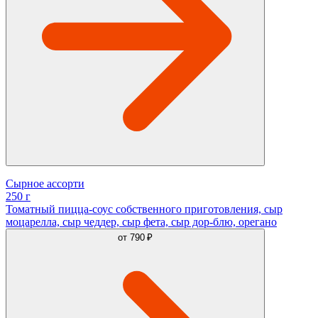
Сырное ассорти
250 г
Томатный пицца-соус собственного приготовления, сыр
моцарелла, сыр чеддер, сыр фета, сыр дор-блю, орегано
от
790 ₽