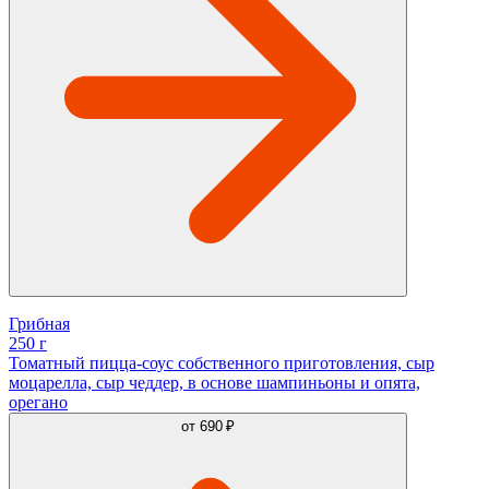
Грибная
250 г
Томатный пицца-соус собственного приготовления, сыр
моцарелла, сыр чеддер, в основе шампиньоны и опята,
орегано
от
690 ₽