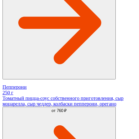
Пепперони
250 г
Томатный пицца-соус собственного приготовления, сыр
моцарелла, сыр чеддер, колбаски пепперони, орегано
от
760 ₽