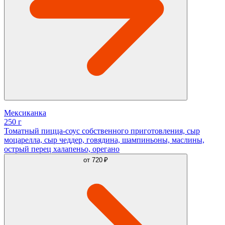
Мексиканка
250 г
Томатный пицца-соус собственного приготовления, сыр
моцарелла, сыр чеддер, говядина, шампиньоны, маслины,
острый перец халапеньо, орегано
от
720 ₽