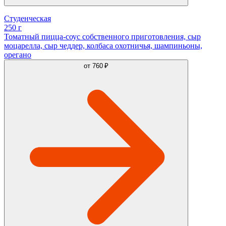
Студенческая
250 г
Томатный пицца-соус собственного приготовления, сыр
моцарелла, сыр чеддер, колбаса охотничья, шампиньоны,
орегано
от
760 ₽