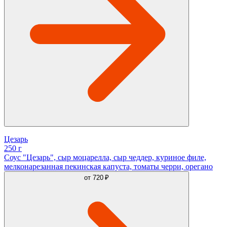
Цезарь
250 г
Соус "Цезарь", сыр моцарелла, сыр чеддер, куриное филе,
мелконарезанная пекинская капуста, томаты черри, орегано
от
720 ₽