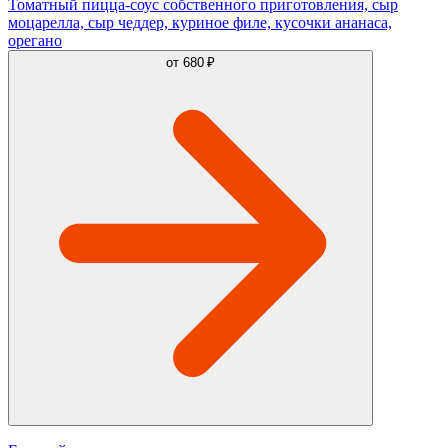
Томатный пицца-соус собственного приготовления, сыр
моцарелла, сыр чеддер, куриное филе, кусочки ананаса,
орегано
от
680 ₽