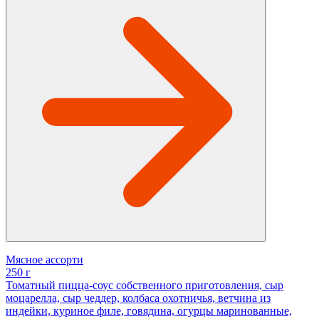
Мясное ассорти
250 г
Томатный пицца-соус собственного приготовления, сыр
моцарелла, сыр чеддер, колбаса охотничья, ветчина из
индейки, куриное филе, говядина, огурцы маринованные,