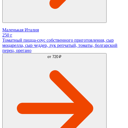
Маленькая Италия
250 г
Томатный пицца-соус собственного приготовления, сыр
моцарелла, сыр чеддер, лук репчатый, томаты, болгарский
перец, орегано
от
720 ₽