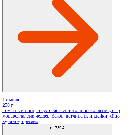
Пикколо
250 г
Томатный пицца-соус собственного приготовления, сыр
моцарелла, сыр чеддер, бекон, ветчина из индейки, яйцо
куриное, орегано
от
730 ₽