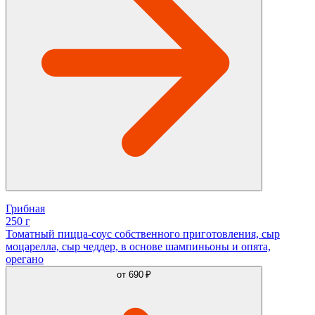
Грибная
250 г
Томатный пицца-соус собственного приготовления, сыр
моцарелла, сыр чеддер, в основе шампиньоны и опята,
орегано
от
690 ₽