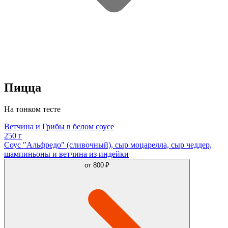
Пицца
На тонком тесте
Ветчина и Грибы в белом соусе
250 г
Соус "Альфредо" (сливочный), сыр моцарелла, сыр чеддер,
шампиньоны и ветчина из индейки
от
800 ₽