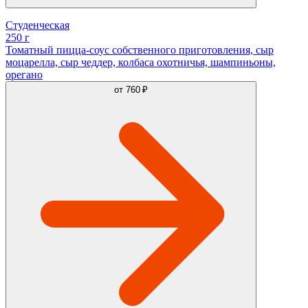
Студенческая
250 г
Томатный пицца-соус собственного приготовления, сыр
моцарелла, сыр чеддер, колбаса охотничья, шампиньоны,
орегано
от
760 ₽