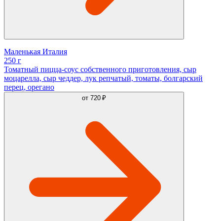
Маленькая Италия
250 г
Томатный пицца-соус собственного приготовления, сыр
моцарелла, сыр чеддер, лук репчатый, томаты, болгарский
перец, орегано
от
720 ₽