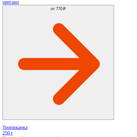
орегано
от
770 ₽
Тропиканка
250 г