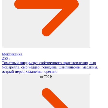
Мексиканка
250 г
Томатный пицца-соус собственного приготовления, сыр
моцарелла, сыр чеддер, говядина, шампиньоны, маслины,
острый перец халапеньо, орегано
от
720 ₽