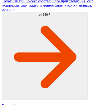
Томатный пицца-соус собственного приготовления, сыр
моцарелла, сыр чеддер, куриное филе, кусочки ананаса,
орегано
от
680 ₽