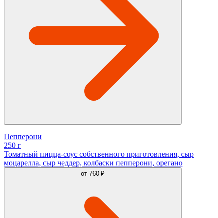
Пепперони
250 г
Томатный пицца-соус собственного приготовления, сыр
моцарелла, сыр чеддер, колбаски пепперони, орегано
от
760 ₽