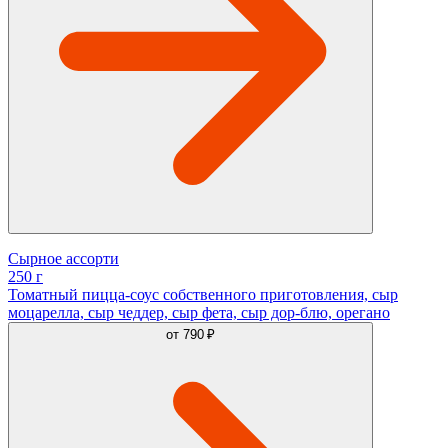
Сырное ассорти
250 г
Томатный пицца-соус собственного приготовления, сыр
моцарелла, сыр чеддер, сыр фета, сыр дор-блю, орегано
от
790 ₽