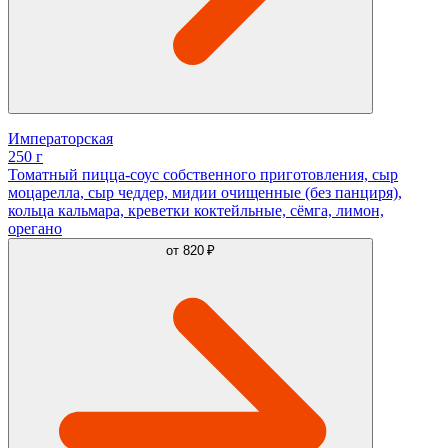
Императорская
250 г
Томатный пицца-соус собственного приготовления, сыр
моцарелла, сыр чеддер, мидии очищенные (без панциря),
кольца кальмара, креветки коктейльные, сёмга, лимон,
орегано
от
820 ₽