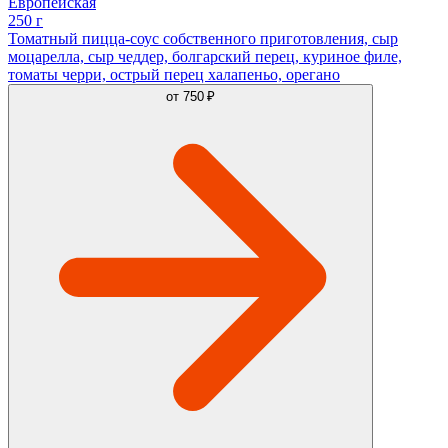
Европейская
250 г
Томатный пицца-соус собственного приготовления, сыр
моцарелла, сыр чеддер, болгарский перец, куриное филе,
томаты черри, острый перец халапеньо, орегано
от
750 ₽