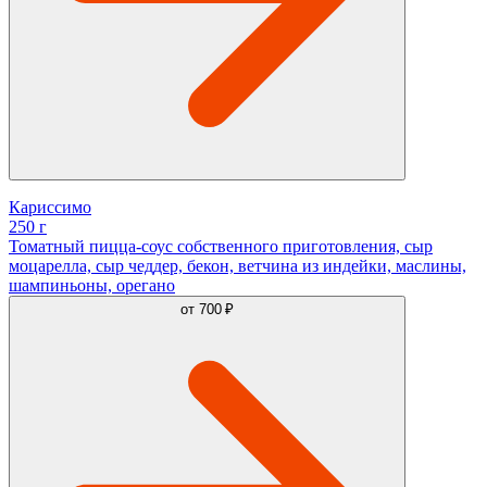
Кариссимо
250 г
Томатный пицца-соус собственного приготовления, сыр
моцарелла, сыр чеддер, бекон, ветчина из индейки, маслины,
шампиньоны, орегано
от
700 ₽