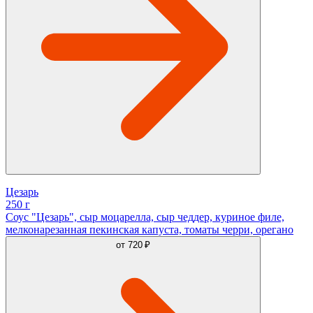
Цезарь
250 г
Соус "Цезарь", сыр моцарелла, сыр чеддер, куриное филе,
мелконарезанная пекинская капуста, томаты черри, орегано
от
720 ₽