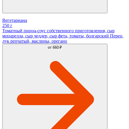
Вегетариана
250 г
Томатный пицца-соус собственного приготовления, сыр
моцарелла, сыр чеддер, сыр фета, томаты, болгарский Перец,
лук репчатый, маслины, орегано
от
660 ₽