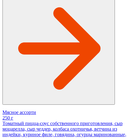
Мясное ассорти
250 г
Томатный пицца-соус собственного приготовления, сыр
моцарелла, сыр чеддер, колбаса охотничья, ветчина из
индейки, куриное филе, говядина, огурцы маринованные,