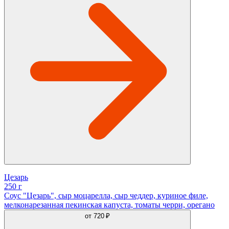
Цезарь
250 г
Соус "Цезарь", сыр моцарелла, сыр чеддер, куриное филе,
мелконарезанная пекинская капуста, томаты черри, орегано
от
720 ₽