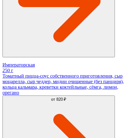
Императорская
250 г
Томатный пицца-соус собственного приготовления, сыр
моцарелла, сыр чеддер, мидии очищенные (без панциря),
кольца кальмара, креветки коктейльные, сёмга, лимон,
орегано
от
820 ₽