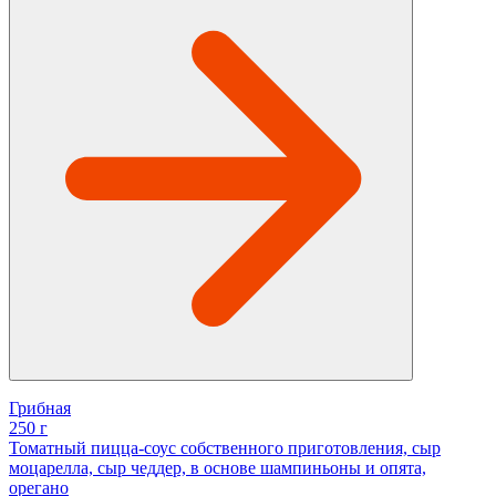
Грибная
250 г
Томатный пицца-соус собственного приготовления, сыр
моцарелла, сыр чеддер, в основе шампиньоны и опята,
орегано