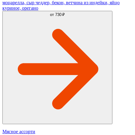
моцарелла, сыр чеддер, бекон, ветчина из индейки, яйцо
куриное, орегано
от
730 ₽
Мясное ассорти