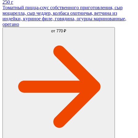
250 г
Томатный пицца-соус собственного приготовления, сыр
моцарелла, сыр чеддер, колбаса охотничья, ветчина из
индейки, куриное филе, говядина, огурцы маринованные,
орегано
от
770 ₽