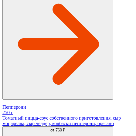
Пепперони
250 г
Томатный пицца-соус собственного приготовления, сыр
моцарелла, сыр чеддер, колбаски пепперони, орегано
от
760 ₽