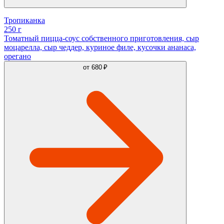
Тропиканка
250 г
Томатный пицца-соус собственного приготовления, сыр
моцарелла, сыр чеддер, куриное филе, кусочки ананаса,
орегано
от
680 ₽