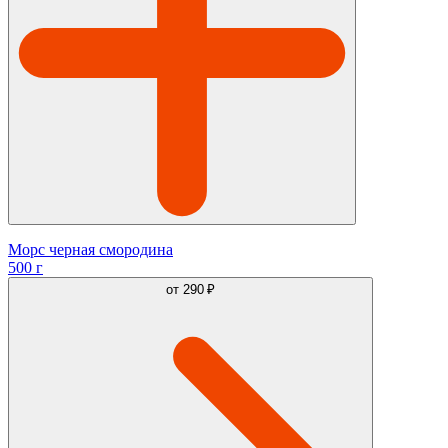
Морс черная смородина
500 г
от
290 ₽