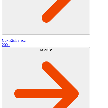
Сок Rich в асс.
200 г
от
210 ₽