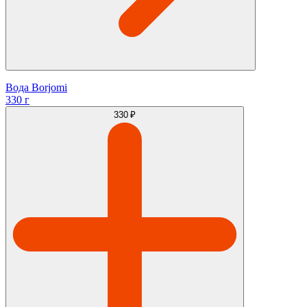
Вода Borjomi
330 г
330 ₽