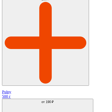
Pulpy
500 г
от
190 ₽