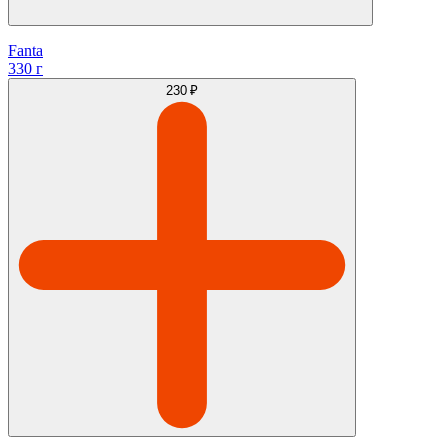
Fanta
330 г
230 ₽