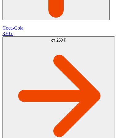
Coca-Cola
330 г
от
250 ₽