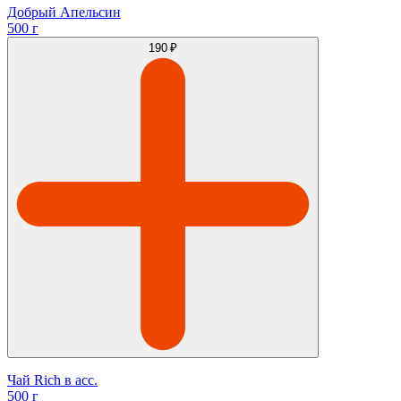
Добрый Апельсин
500 г
190 ₽
Чай Rich в асс.
500 г