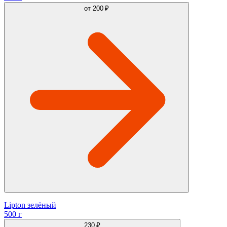
от
200 ₽
Lipton зелёный
500 г
230 ₽