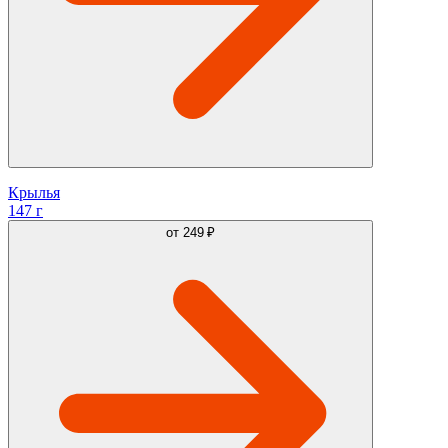
Крылья
147 г
от
249 ₽