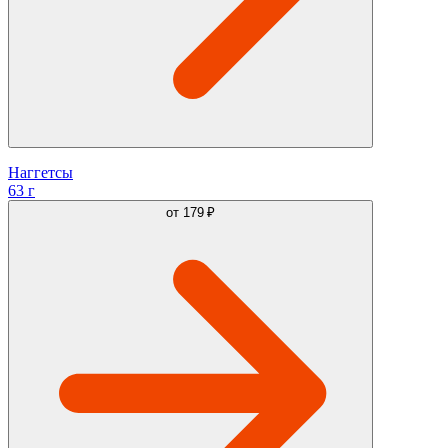
Наггетсы
63 г
от
179 ₽