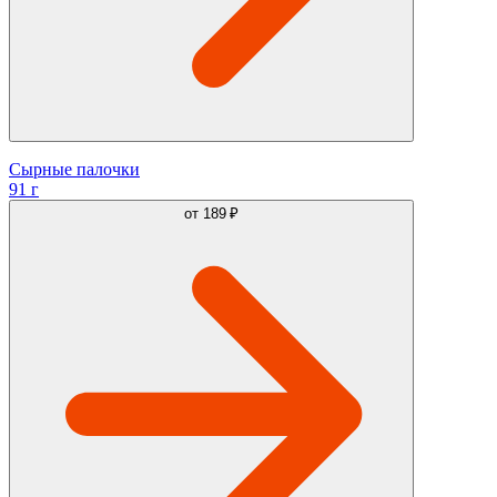
Сырные палочки
91 г
от
189 ₽