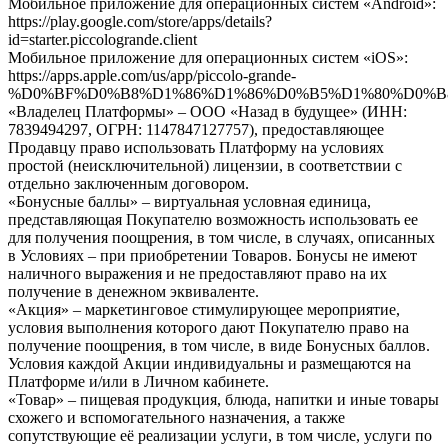
Мобильное приложение для операционных систем «Android»:
https://play.google.com/store/apps/details?
id=starter.piccologrande.client
Мобильное приложение для операционных систем «iOS»:
https://apps.apple.com/us/app/piccolo-grande-
%D0%BF%D0%B8%D1%86%D1%86%D0%B5%D1%80%D0%B8%D
«Владелец Платформы»
–
ООО «Назад в будущее» (ИНН:
7839494297, ОГРН: 1147847127757), предоставляющее
Продавцу право использовать Платформу на условиях
простой (неисключительной) лицензии, в соответствии с
отдельно заключенным договором.
«Бонусные баллы» – виртуальная условная единица,
представляющая Покупателю возможность использовать ее
для получения поощрения, в том числе, в случаях, описанных
в Условиях – при приобретении Товаров. Бонусы не имеют
наличного выражения и не предоставляют право на их
получение в денежном эквиваленте.
«Акция» – маркетинговое стимулирующее мероприятие,
условия выполнения которого дают Покупателю право на
получение поощрения, в том числе, в виде Бонусных баллов.
Условия каждой Акции индивидуальны и размещаются на
Платформе и/или в Личном кабинете.
«Товар»
– пищевая продукция, блюда, напитки и иные товары
схожего и вспомогательного назначения, а также
сопутствующие её реализации услуги, в том числе, услуги по